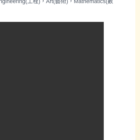
eering(工程)，Art(藝術)，Mathematics(數